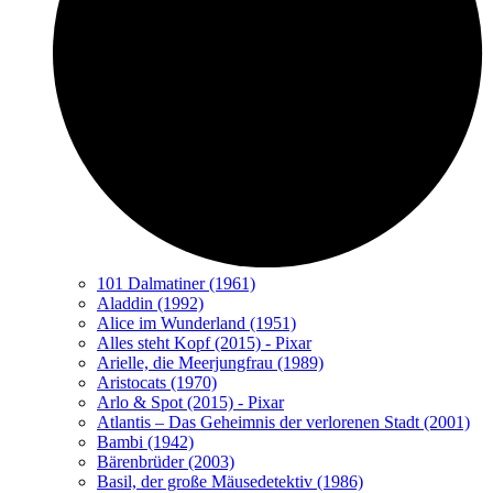
101 Dalmatiner (1961)
Aladdin (1992)
Alice im Wunderland (1951)
Alles steht Kopf (2015) - Pixar
Arielle, die Meerjungfrau (1989)
Aristocats (1970)
Arlo & Spot (2015) - Pixar
Atlantis – Das Geheimnis der verlorenen Stadt (2001)
Bambi (1942)
Bärenbrüder (2003)
Basil, der große Mäusedetektiv (1986)