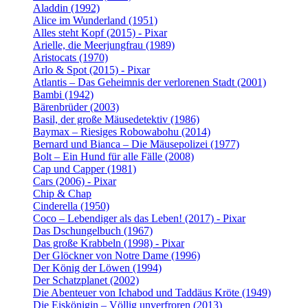
Aladdin (1992)
Alice im Wunderland (1951)
Alles steht Kopf (2015) - Pixar
Arielle, die Meerjungfrau (1989)
Aristocats (1970)
Arlo & Spot (2015) - Pixar
Atlantis – Das Geheimnis der verlorenen Stadt (2001)
Bambi (1942)
Bärenbrüder (2003)
Basil, der große Mäusedetektiv (1986)
Baymax – Riesiges Robowabohu (2014)
Bernard und Bianca – Die Mäusepolizei (1977)
Bolt – Ein Hund für alle Fälle (2008)
Cap und Capper (1981)
Cars (2006) - Pixar
Chip & Chap
Cinderella (1950)
Coco – Lebendiger als das Leben! (2017) - Pixar
Das Dschungelbuch (1967)
Das große Krabbeln (1998) - Pixar
Der Glöckner von Notre Dame (1996)
Der König der Löwen (1994)
Der Schatzplanet (2002)
Die Abenteuer von Ichabod und Taddäus Kröte (1949)
Die Eiskönigin – Völlig unverfroren (2013)