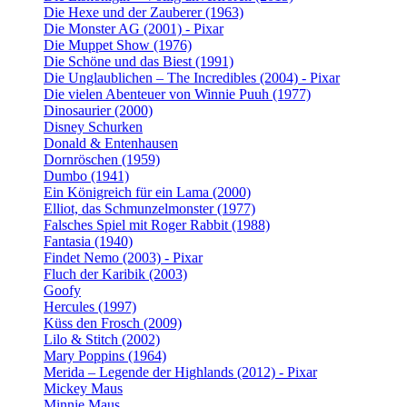
Die Hexe und der Zauberer (1963)
Die Monster AG (2001) - Pixar
Die Muppet Show (1976)
Die Schöne und das Biest (1991)
Die Unglaublichen – The Incredibles (2004) - Pixar
Die vielen Abenteuer von Winnie Puuh (1977)
Dinosaurier (2000)
Disney Schurken
Donald & Entenhausen
Dornröschen (1959)
Dumbo (1941)
Ein Königreich für ein Lama (2000)
Elliot, das Schmunzelmonster (1977)
Falsches Spiel mit Roger Rabbit (1988)
Fantasia (1940)
Findet Nemo (2003) - Pixar
Fluch der Karibik (2003)
Goofy
Hercules (1997)
Küss den Frosch (2009)
Lilo & Stitch (2002)
Mary Poppins (1964)
Merida – Legende der Highlands (2012) - Pixar
Mickey Maus
Minnie Maus