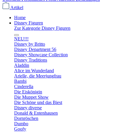
Artikel
Home
Disney Figuren
Zur Kategorie Disney Figuren
NEU!!!
Disney by Britto
Disney Department 56
Disney Showcase Collection
Disney Traditions
Aladdin
Alice im Wunderland
Arielle, die Meerjungfrau
Bambi
Cinderella
Die Eiskönigin
Die Muppet Show
Die Schöne und das Biest
Disney diverse
Donald & Entenhausen
Dornröschen
Dumbo
Goofy