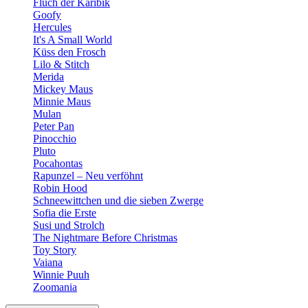
Fluch der Karibik
Goofy
Hercules
It's A Small World
Küss den Frosch
Lilo & Stitch
Merida
Mickey Maus
Minnie Maus
Mulan
Peter Pan
Pinocchio
Pluto
Pocahontas
Rapunzel – Neu verföhnt
Robin Hood
Schneewittchen und die sieben Zwerge
Sofia die Erste
Susi und Strolch
The Nightmare Before Christmas
Toy Story
Vaiana
Winnie Puuh
Zoomania