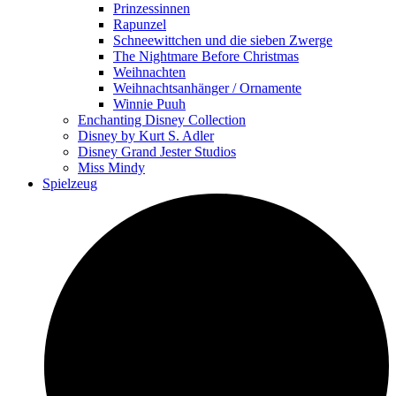
Prinzessinnen
Rapunzel
Schneewittchen und die sieben Zwerge
The Nightmare Before Christmas
Weihnachten
Weihnachtsanhänger / Ornamente
Winnie Puuh
Enchanting Disney Collection
Disney by Kurt S. Adler
Disney Grand Jester Studios
Miss Mindy
Spielzeug