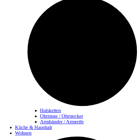
Halsketten
Ohrringe / Ohrstecker
Armbänder / Armreife
Küche & Haushalt
Wohnen