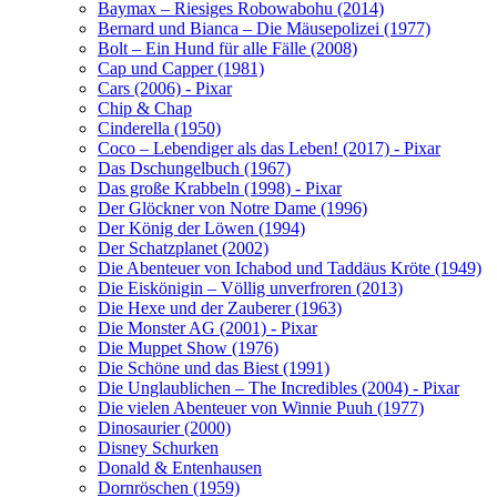
Baymax – Riesiges Robowabohu (2014)
Bernard und Bianca – Die Mäusepolizei (1977)
Bolt – Ein Hund für alle Fälle (2008)
Cap und Capper (1981)
Cars (2006) - Pixar
Chip & Chap
Cinderella (1950)
Coco – Lebendiger als das Leben! (2017) - Pixar
Das Dschungelbuch (1967)
Das große Krabbeln (1998) - Pixar
Der Glöckner von Notre Dame (1996)
Der König der Löwen (1994)
Der Schatzplanet (2002)
Die Abenteuer von Ichabod und Taddäus Kröte (1949)
Die Eiskönigin – Völlig unverfroren (2013)
Die Hexe und der Zauberer (1963)
Die Monster AG (2001) - Pixar
Die Muppet Show (1976)
Die Schöne und das Biest (1991)
Die Unglaublichen – The Incredibles (2004) - Pixar
Die vielen Abenteuer von Winnie Puuh (1977)
Dinosaurier (2000)
Disney Schurken
Donald & Entenhausen
Dornröschen (1959)