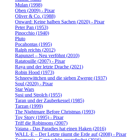
Mulan (1998)
Oben (2009) - Pixar
Oliver & Co. (1988)
Onward: Keine halben Sachen (2020) - Pixar
Peter Pan (1953)
Pinocchio (1940)
Pluto
Pocahontas (1995)
Ralph reichts (2012)
Rapunzel – Neu verföhnt (2010)
Ratatouille (2007) - Pixar
Raya und der letzte Drache (2021)
Robin Hood (1973)
Schneewittchen und die sieben Zwerge (1937)
Soul (2020) - Pixar
Star Wars
Susi und Strolch (1955)
Taran und der Zauberkessel (1985)
Tarzan (1999)
The Nightmare Before Christmas (1993)
Toy Story (1995) - Pixar
Triff die Robinsons (2007)
Vaiana - Das Paradies hat einen Haken (2016)
WALL·E – Der Letzte räumt die Erde auf (2008) - Pixar
Zoomania - Ganz schön ausgefuchst (2016)