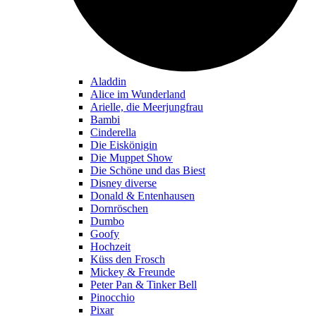
Aladdin
Alice im Wunderland
Arielle, die Meerjungfrau
Bambi
Cinderella
Die Eiskönigin
Die Muppet Show
Die Schöne und das Biest
Disney diverse
Donald & Entenhausen
Dornröschen
Dumbo
Goofy
Hochzeit
Küss den Frosch
Mickey & Freunde
Peter Pan & Tinker Bell
Pinocchio
Pixar