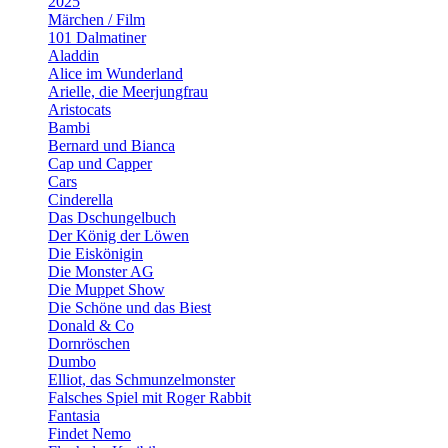
2025
Märchen / Film
101 Dalmatiner
Aladdin
Alice im Wunderland
Arielle, die Meerjungfrau
Aristocats
Bambi
Bernard und Bianca
Cap und Capper
Cars
Cinderella
Das Dschungelbuch
Der König der Löwen
Die Eiskönigin
Die Monster AG
Die Muppet Show
Die Schöne und das Biest
Donald & Co
Dornröschen
Dumbo
Elliot, das Schmunzelmonster
Falsches Spiel mit Roger Rabbit
Fantasia
Findet Nemo