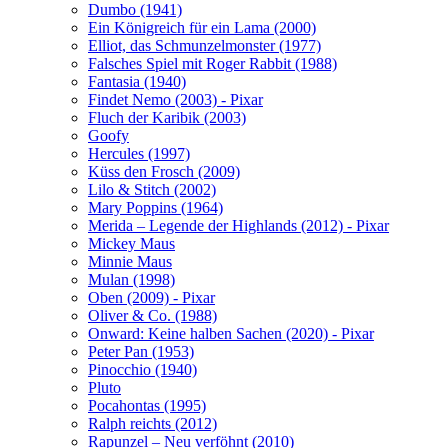
Dumbo (1941)
Ein Königreich für ein Lama (2000)
Elliot, das Schmunzelmonster (1977)
Falsches Spiel mit Roger Rabbit (1988)
Fantasia (1940)
Findet Nemo (2003) - Pixar
Fluch der Karibik (2003)
Goofy
Hercules (1997)
Küss den Frosch (2009)
Lilo & Stitch (2002)
Mary Poppins (1964)
Merida – Legende der Highlands (2012) - Pixar
Mickey Maus
Minnie Maus
Mulan (1998)
Oben (2009) - Pixar
Oliver & Co. (1988)
Onward: Keine halben Sachen (2020) - Pixar
Peter Pan (1953)
Pinocchio (1940)
Pluto
Pocahontas (1995)
Ralph reichts (2012)
Rapunzel – Neu verföhnt (2010)