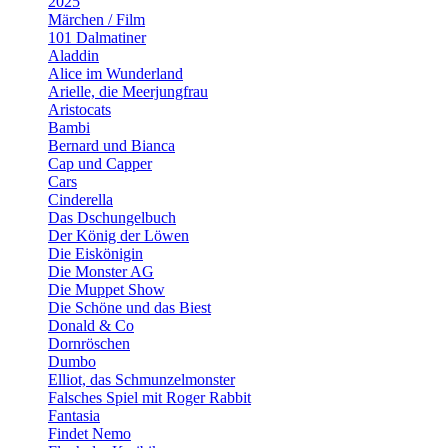
2025
Märchen / Film
101 Dalmatiner
Aladdin
Alice im Wunderland
Arielle, die Meerjungfrau
Aristocats
Bambi
Bernard und Bianca
Cap und Capper
Cars
Cinderella
Das Dschungelbuch
Der König der Löwen
Die Eiskönigin
Die Monster AG
Die Muppet Show
Die Schöne und das Biest
Donald & Co
Dornröschen
Dumbo
Elliot, das Schmunzelmonster
Falsches Spiel mit Roger Rabbit
Fantasia
Findet Nemo