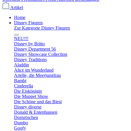
Artikel
Home
Disney Figuren
Zur Kategorie Disney Figuren
NEU!!!
Disney by Britto
Disney Department 56
Disney Showcase Collection
Disney Traditions
Aladdin
Alice im Wunderland
Arielle, die Meerjungfrau
Bambi
Cinderella
Die Eiskönigin
Die Muppet Show
Die Schöne und das Biest
Disney diverse
Donald & Entenhausen
Dornröschen
Dumbo
Goofy