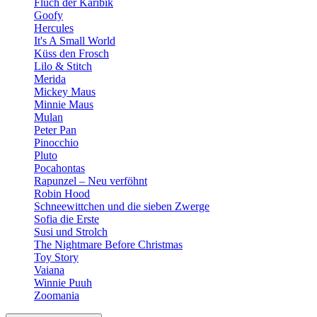
Fluch der Karibik
Goofy
Hercules
It's A Small World
Küss den Frosch
Lilo & Stitch
Merida
Mickey Maus
Minnie Maus
Mulan
Peter Pan
Pinocchio
Pluto
Pocahontas
Rapunzel – Neu verföhnt
Robin Hood
Schneewittchen und die sieben Zwerge
Sofia die Erste
Susi und Strolch
The Nightmare Before Christmas
Toy Story
Vaiana
Winnie Puuh
Zoomania