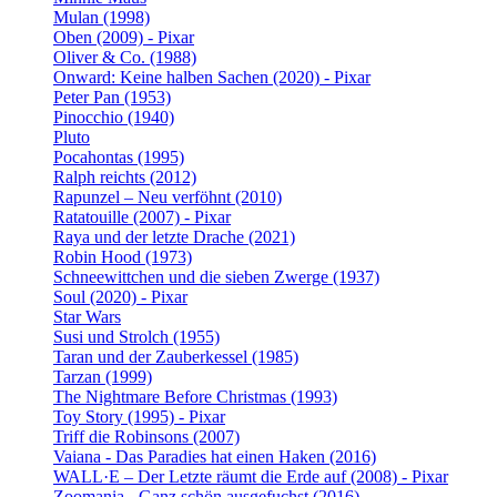
Mulan (1998)
Oben (2009) - Pixar
Oliver & Co. (1988)
Onward: Keine halben Sachen (2020) - Pixar
Peter Pan (1953)
Pinocchio (1940)
Pluto
Pocahontas (1995)
Ralph reichts (2012)
Rapunzel – Neu verföhnt (2010)
Ratatouille (2007) - Pixar
Raya und der letzte Drache (2021)
Robin Hood (1973)
Schneewittchen und die sieben Zwerge (1937)
Soul (2020) - Pixar
Star Wars
Susi und Strolch (1955)
Taran und der Zauberkessel (1985)
Tarzan (1999)
The Nightmare Before Christmas (1993)
Toy Story (1995) - Pixar
Triff die Robinsons (2007)
Vaiana - Das Paradies hat einen Haken (2016)
WALL·E – Der Letzte räumt die Erde auf (2008) - Pixar
Zoomania - Ganz schön ausgefuchst (2016)