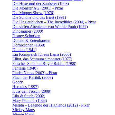
Die Hexe und der Zauberer (1963)
Die Monster AG (2001) - Pixar
Die Muppet Show (1976)
Die Schöne und das Biest (1991)
Die Unglaublichen – The Incredibles (2004) - Pixar
Die vielen Abenteuer von Winnie Puuh (1977)
Dinosaurier (2000)
Disney Schurken
Donald & Entenhausen
Dornröschen (1959)
Dumbo (1941)
Ein Königreich für ein Lama (2000)
Elliot, das Schmunzelmonster (1977)
Falsches Spiel mit Roger Rabbit (1988)
Fantasia (1940)
Findet Nemo (2003) - Pixar
Fluch der Karibik (2003)
Goofy
Hercules (1997)
Küss den Frosch (2009)
Lilo & Stitch (2002)
Mary Poppins (1964)
Merida – Legende der Highlands (2012) - Pixar
Mickey Maus
Minnie Maus