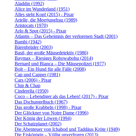
Aladdin (1992)
Alice im Wunderland (1951)
Alles steht Kopf (2015) - Pixar
Arielle, die Meerjungfrau (1989)
Aristocats (1970)
Arlo & Spot (2015) - Pixar
Atlantis – Das Geheimnis der verlorenen Stadt (2001)
Bambi (1942)
Bärenbrüder (2003)
Basil, der große Mäusedetektiv (1986)
Baymax – Riesiges Robowabohu (2014)
Bernard und Bianca – Die Mäusepolizei (1977)
Bolt – Ein Hund für alle Fälle (2008)
Cap und Capper (1981)
Cars (2006) - Pixar
Chip & Chap
Cinderella (1950)
Coco – Lebendiger als das Leben! (2017) - Pixar
Das Dschungelbuch (1967)
Das große Krabbeln (1998) - Pixar
Der Glöckner von Notre Dame (1996)
Der König der Löwen (1994)
Der Schatzplanet (2002)
Die Abenteuer von Ichabod und Taddäus Kröte (1949)
Die Eiskönigin – Völlig unverfroren (2013)