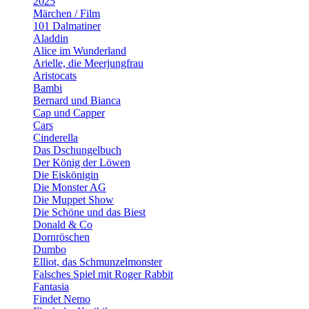
2025
Märchen / Film
101 Dalmatiner
Aladdin
Alice im Wunderland
Arielle, die Meerjungfrau
Aristocats
Bambi
Bernard und Bianca
Cap und Capper
Cars
Cinderella
Das Dschungelbuch
Der König der Löwen
Die Eiskönigin
Die Monster AG
Die Muppet Show
Die Schöne und das Biest
Donald & Co
Dornröschen
Dumbo
Elliot, das Schmunzelmonster
Falsches Spiel mit Roger Rabbit
Fantasia
Findet Nemo