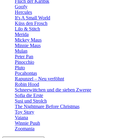
Fluch der Karibik
Goofy
Hercules
It's A Small World
Küss den Frosch
Lilo & Stitch
Merida
Mickey Maus
Minnie Maus
Mulan
Peter Pan
Pinocchio
Pluto
Pocahontas
Rapunzel – Neu verföhnt
Robin Hood
Schneewittchen und die sieben Zwerge
Sofia die Erste
Susi und Strolch
The Nightmare Before Christmas
Toy Story
Vaiana
Winnie Puuh
Zoomania