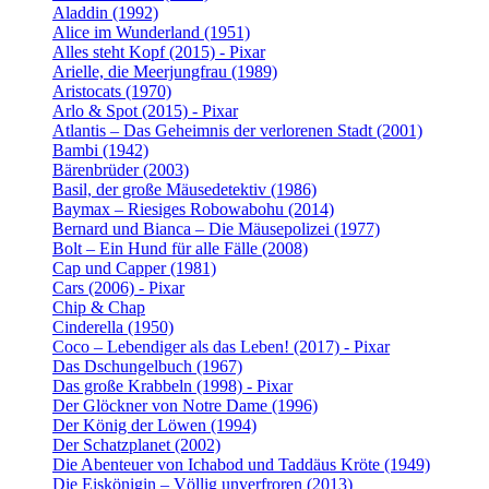
Aladdin (1992)
Alice im Wunderland (1951)
Alles steht Kopf (2015) - Pixar
Arielle, die Meerjungfrau (1989)
Aristocats (1970)
Arlo & Spot (2015) - Pixar
Atlantis – Das Geheimnis der verlorenen Stadt (2001)
Bambi (1942)
Bärenbrüder (2003)
Basil, der große Mäusedetektiv (1986)
Baymax – Riesiges Robowabohu (2014)
Bernard und Bianca – Die Mäusepolizei (1977)
Bolt – Ein Hund für alle Fälle (2008)
Cap und Capper (1981)
Cars (2006) - Pixar
Chip & Chap
Cinderella (1950)
Coco – Lebendiger als das Leben! (2017) - Pixar
Das Dschungelbuch (1967)
Das große Krabbeln (1998) - Pixar
Der Glöckner von Notre Dame (1996)
Der König der Löwen (1994)
Der Schatzplanet (2002)
Die Abenteuer von Ichabod und Taddäus Kröte (1949)
Die Eiskönigin – Völlig unverfroren (2013)