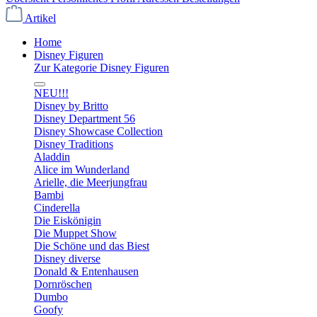
Artikel
Home
Disney Figuren
Zur Kategorie Disney Figuren
NEU!!!
Disney by Britto
Disney Department 56
Disney Showcase Collection
Disney Traditions
Aladdin
Alice im Wunderland
Arielle, die Meerjungfrau
Bambi
Cinderella
Die Eiskönigin
Die Muppet Show
Die Schöne und das Biest
Disney diverse
Donald & Entenhausen
Dornröschen
Dumbo
Goofy