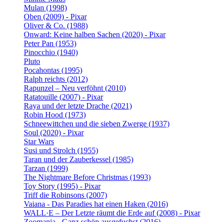
Mulan (1998)
Oben (2009) - Pixar
Oliver & Co. (1988)
Onward: Keine halben Sachen (2020) - Pixar
Peter Pan (1953)
Pinocchio (1940)
Pluto
Pocahontas (1995)
Ralph reichts (2012)
Rapunzel – Neu verföhnt (2010)
Ratatouille (2007) - Pixar
Raya und der letzte Drache (2021)
Robin Hood (1973)
Schneewittchen und die sieben Zwerge (1937)
Soul (2020) - Pixar
Star Wars
Susi und Strolch (1955)
Taran und der Zauberkessel (1985)
Tarzan (1999)
The Nightmare Before Christmas (1993)
Toy Story (1995) - Pixar
Triff die Robinsons (2007)
Vaiana - Das Paradies hat einen Haken (2016)
WALL·E – Der Letzte räumt die Erde auf (2008) - Pixar
Zoomania - Ganz schön ausgefuchst (2016)