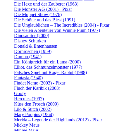
Die Hexe und der Zauberer (1963)
Die Monster AG (2001) - Pixar
Die Muppet Show (1976)
Die Schöne und das Biest (1991)
Die Unglaublichen – The Incredibles (2004) - Pixar
Die vielen Abenteuer von Winnie Puuh (1977)
Dinosaurier (2000)
Disney Schurken
Donald & Entenhausen
Dornröschen (1959)
Dumbo (1941)
Ein Königreich für ein Lama (2000)
Elliot, das Schmunzelmonster (1977)
Falsches Spiel mit Roger Rabbit (1988)
Fantasia (1940)
Findet Nemo (2003) - Pixar
Fluch der Karibik (2003)
Goofy
Hercules (1997)
Küss den Frosch (2009)
Lilo & Stitch (2002)
Mary Poppins (1964)
Merida – Legende der Highlands (2012) - Pixar
Mickey Maus
Minnie Maus