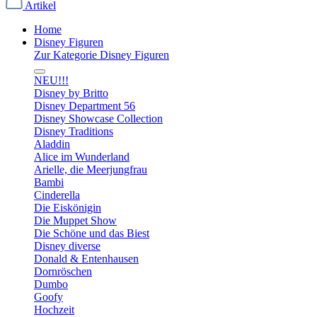
Artikel
Home
Disney Figuren
Zur Kategorie Disney Figuren
NEU!!!
Disney by Britto
Disney Department 56
Disney Showcase Collection
Disney Traditions
Aladdin
Alice im Wunderland
Arielle, die Meerjungfrau
Bambi
Cinderella
Die Eiskönigin
Die Muppet Show
Die Schöne und das Biest
Disney diverse
Donald & Entenhausen
Dornröschen
Dumbo
Goofy
Hochzeit