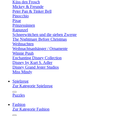
Küss den Frosch
Mickey & Freunde
Peter Pan & Tinker Bell
Pinocchio
Pixar
Prinzessinnen
Rapunzel
Schneewittchen und die sieben Zwerge
The Nightmare Before Christmas
Weihnachten
Weihnachtsanhänger / Ornamente
Winnie Puuh
Enchanting Disney Collection
Disney by Kurt S. Adler
Disney Grand Jester Studios
Miss Mindy
Spielzeug
Zur Kategorie Spielzeug
Puzzles
Fashion
Zur Kategorie Fashion