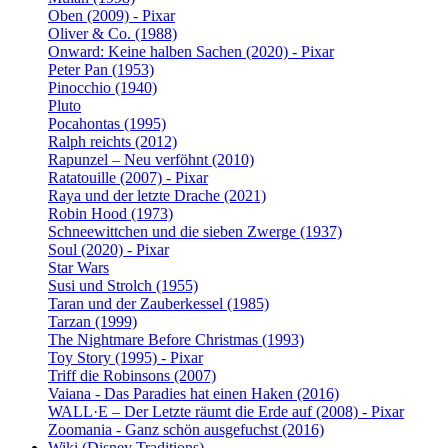
Oben (2009) - Pixar
Oliver & Co. (1988)
Onward: Keine halben Sachen (2020) - Pixar
Peter Pan (1953)
Pinocchio (1940)
Pluto
Pocahontas (1995)
Ralph reichts (2012)
Rapunzel – Neu verföhnt (2010)
Ratatouille (2007) - Pixar
Raya und der letzte Drache (2021)
Robin Hood (1973)
Schneewittchen und die sieben Zwerge (1937)
Soul (2020) - Pixar
Star Wars
Susi und Strolch (1955)
Taran und der Zauberkessel (1985)
Tarzan (1999)
The Nightmare Before Christmas (1993)
Toy Story (1995) - Pixar
Triff die Robinsons (2007)
Vaiana - Das Paradies hat einen Haken (2016)
WALL·E – Der Letzte räumt die Erde auf (2008) - Pixar
Zoomania - Ganz schön ausgefuchst (2016)
Wiki (Disney Traditions)