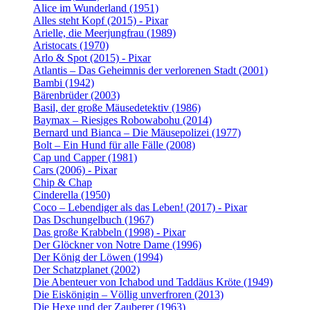
Alice im Wunderland (1951)
Alles steht Kopf (2015) - Pixar
Arielle, die Meerjungfrau (1989)
Aristocats (1970)
Arlo & Spot (2015) - Pixar
Atlantis – Das Geheimnis der verlorenen Stadt (2001)
Bambi (1942)
Bärenbrüder (2003)
Basil, der große Mäusedetektiv (1986)
Baymax – Riesiges Robowabohu (2014)
Bernard und Bianca – Die Mäusepolizei (1977)
Bolt – Ein Hund für alle Fälle (2008)
Cap und Capper (1981)
Cars (2006) - Pixar
Chip & Chap
Cinderella (1950)
Coco – Lebendiger als das Leben! (2017) - Pixar
Das Dschungelbuch (1967)
Das große Krabbeln (1998) - Pixar
Der Glöckner von Notre Dame (1996)
Der König der Löwen (1994)
Der Schatzplanet (2002)
Die Abenteuer von Ichabod und Taddäus Kröte (1949)
Die Eiskönigin – Völlig unverfroren (2013)
Die Hexe und der Zauberer (1963)