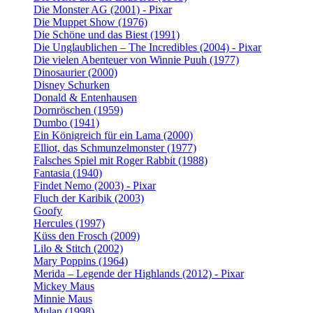
Die Monster AG (2001) - Pixar
Die Muppet Show (1976)
Die Schöne und das Biest (1991)
Die Unglaublichen – The Incredibles (2004) - Pixar
Die vielen Abenteuer von Winnie Puuh (1977)
Dinosaurier (2000)
Disney Schurken
Donald & Entenhausen
Dornröschen (1959)
Dumbo (1941)
Ein Königreich für ein Lama (2000)
Elliot, das Schmunzelmonster (1977)
Falsches Spiel mit Roger Rabbit (1988)
Fantasia (1940)
Findet Nemo (2003) - Pixar
Fluch der Karibik (2003)
Goofy
Hercules (1997)
Küss den Frosch (2009)
Lilo & Stitch (2002)
Mary Poppins (1964)
Merida – Legende der Highlands (2012) - Pixar
Mickey Maus
Minnie Maus
Mulan (1998)