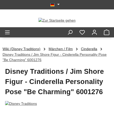
Zum Hauptinhalt springen
Wiki (Disney Traditions)
Märchen / Film
Cinderella
Disney Traditions / Jim Shore Figur - Cinderella Personality Pose
"Be Charming" 6001276
Disney Traditions / Jim Shore
Figur - Cinderella Personality
Pose "Be Charming" 6001276