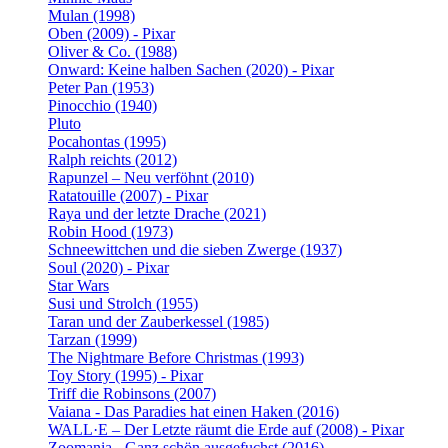
Mulan (1998)
Oben (2009) - Pixar
Oliver & Co. (1988)
Onward: Keine halben Sachen (2020) - Pixar
Peter Pan (1953)
Pinocchio (1940)
Pluto
Pocahontas (1995)
Ralph reichts (2012)
Rapunzel – Neu verföhnt (2010)
Ratatouille (2007) - Pixar
Raya und der letzte Drache (2021)
Robin Hood (1973)
Schneewittchen und die sieben Zwerge (1937)
Soul (2020) - Pixar
Star Wars
Susi und Strolch (1955)
Taran und der Zauberkessel (1985)
Tarzan (1999)
The Nightmare Before Christmas (1993)
Toy Story (1995) - Pixar
Triff die Robinsons (2007)
Vaiana - Das Paradies hat einen Haken (2016)
WALL·E – Der Letzte räumt die Erde auf (2008) - Pixar
Zoomania - Ganz schön ausgefuchst (2016)