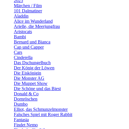
2025
Märchen / Film
101 Dalmatiner
Aladdin
Alice im Wunderland
Arielle, die Meerjungfrau
Aristocats
Bambi
Bernard und Bianca
Cap und Capper
Cars
Cinderella
Das Dschungelbuch
Der König der Löwen
Die Eiskönigin
Die Monster AG
Die Muppet Show
Die Schöne und das Biest
Donald & Co
Dornröschen
Dumbo
Elliot, das Schmunzelmonster
Falsches Spiel mit Roger Rabbit
Fantasia
Findet Nemo