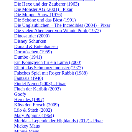
Die Hexe und der Zauberer (1963)
Die Monster AG (2001) - Pixar
Die Muppet Show (1976)
Die Schöne und das Biest (1991)
Die Unglaublichen – The Incredibles (2004) - Pixar
Die vielen Abenteuer von Winnie Puuh (1977)
Dinosaurier (2000)
Disney Schurken
Donald & Entenhausen
Dornröschen (1959)
Dumbo (1941)
Ein Königreich für ein Lama (2000)
Elliot, das Schmunzelmonster (1977)
Falsches Spiel mit Roger Rabbit (1988)
Fantasia (1940)
Findet Nemo (2003) - Pixar
Fluch der Karibik (2003)
Goofy
Hercules (1997)
Küss den Frosch (2009)
Lilo & Stitch (2002)
Mary Poppins (1964)
Merida – Legende der Highlands (2012) - Pixar
Mickey Maus
Minnie Maus