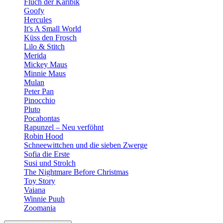
Fluch der Karibik
Goofy
Hercules
It's A Small World
Küss den Frosch
Lilo & Stitch
Merida
Mickey Maus
Minnie Maus
Mulan
Peter Pan
Pinocchio
Pluto
Pocahontas
Rapunzel – Neu verföhnt
Robin Hood
Schneewittchen und die sieben Zwerge
Sofia die Erste
Susi und Strolch
The Nightmare Before Christmas
Toy Story
Vaiana
Winnie Puuh
Zoomania