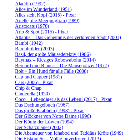
Aladdin (1992)
Alice im Wunderland (1951)
Alles steht Kopf (2015) - Pixar
Arielle, die Meerjungfrau (1989)
Aristocats (1970)
Arlo & Spot (2015) - Pixar
Atlantis – Das Geheimnis der verlorenen Stadt (2001)
Bambi (1942)
Bärenbrüder (2003)
Basil, der große Mäusedetektiv (1986)
Baymax – Riesiges Robowabohu (2014)
Bernard und Bianca – Die Mäusepolizei (1977)
Bolt – Ein Hund für alle Fälle (2008)
Cap und Capper (1981)
Cars (2006) - Pixar
Chip & Chap
Cinderella (1950)
Coco – Lebendiger als das Leben! (2017) - Pixar
Das Dschungelbuch (1967)
Das große Krabbeln (1998) - Pixar
Der Glöckner von Notre Dame (1996)
Der König der Löwen (1994)
Der Schatzplanet (2002)
Die Abenteuer von Ichabod und Taddäus Kröte (1949)
Die Eiskönigin – Völlig unverfroren (2013)