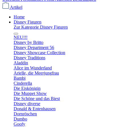
Artikel
Home
Disney Figuren
Zur Kategorie Disney Figuren
NEU!!!
Disney by Britto
Disney Department 56
Disney Showcase Collection
Disney Traditions
Aladdin
Alice im Wunderland
Arielle, die Meerjungfrau
Bambi
Cinderella
Die Eiskönigin
Die Muppet Show
Die Schöne und das Biest
Disney diverse
Donald & Entenhausen
Dornröschen
Dumbo
Goofy