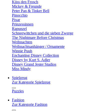
Küss den Frosch
Mickey & Freunde
Peter Pan & Tinker Bell
Pinocchio
Pixar
Prinzessinnen
Rapunzel
Schneewittchen und die sieben Zwerge
The Nightmare Before Christmas
Weihnachten
Weihnachtsanhänger / Ornamente
Winnie Puuh
Enchanting Disney Collection
Disney by Kurt S. Adler
Disney Grand Jester Studios
Miss Mindy
Spielzeug
Zur Kategorie Spielzeug
Puzzles
Fashion
Zur Kategorie Fashion