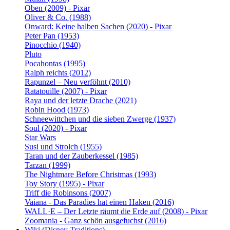
Oben (2009) - Pixar
Oliver & Co. (1988)
Onward: Keine halben Sachen (2020) - Pixar
Peter Pan (1953)
Pinocchio (1940)
Pluto
Pocahontas (1995)
Ralph reichts (2012)
Rapunzel – Neu verföhnt (2010)
Ratatouille (2007) - Pixar
Raya und der letzte Drache (2021)
Robin Hood (1973)
Schneewittchen und die sieben Zwerge (1937)
Soul (2020) - Pixar
Star Wars
Susi und Strolch (1955)
Taran und der Zauberkessel (1985)
Tarzan (1999)
The Nightmare Before Christmas (1993)
Toy Story (1995) - Pixar
Triff die Robinsons (2007)
Vaiana - Das Paradies hat einen Haken (2016)
WALL·E – Der Letzte räumt die Erde auf (2008) - Pixar
Zoomania - Ganz schön ausgefuchst (2016)
Wiki (Disney Traditions)