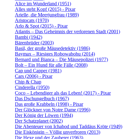
Alice im Wunderland (1951)
Alles steht Kopf (2015) - Pixar
Arielle, die Meerjungfrau (1989)
Aristocats (1970)
Arlo & Spot (2015) - Pixar
Atlantis – Das Geheimnis der verlorenen Stadt (2001)
Bambi (1942)
Bärenbrüder (2003)
Basil, der große Mäusedetektiv (1986)
Baymax – Riesiges Robowabohu (2014)
Bernard und Bianca – Die Mäusepolizei (1977)
Bolt – Ein Hund für alle Fälle (2008)
Cap und Capper (1981)
Cars (2006) - Pixar
Chip & Chap
Cinderella (1950)
Coco – Lebendiger als das Leben! (2017) - Pixar
Das Dschungelbuch (1967)
Das große Krabbeln (1998) - Pixar
Der Glöckner von Notre Dame (1996)
Der König der Löwen (1994)
Der Schatzplanet (2002)
Die Abenteuer von Ichabod und Taddäus Kröte (1949)
Die Eiskönigin – Völlig unverfroren (2013)
Die Hexe und der Zauberer (1963)