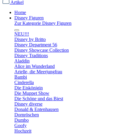
Artikel
Home
Disney Figuren
Zur Kategorie Disney Figuren
NEU!!!
Disney by Britto
Disney Department 56
Disney Showcase Collection
Disney Traditions
Aladdin
Alice im Wunderland
Arielle, die Meerjungfrau
Bambi
Cinderella
Die Eiskönigin
Die Muppet Show
Die Schöne und das Biest
Disney diverse
Donald & Entenhausen
Dornröschen
Dumbo
Goofy
Hochzeit