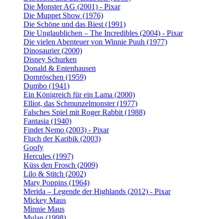
Die Monster AG (2001) - Pixar
Die Muppet Show (1976)
Die Schöne und das Biest (1991)
Die Unglaublichen – The Incredibles (2004) - Pixar
Die vielen Abenteuer von Winnie Puuh (1977)
Dinosaurier (2000)
Disney Schurken
Donald & Entenhausen
Dornröschen (1959)
Dumbo (1941)
Ein Königreich für ein Lama (2000)
Elliot, das Schmunzelmonster (1977)
Falsches Spiel mit Roger Rabbit (1988)
Fantasia (1940)
Findet Nemo (2003) - Pixar
Fluch der Karibik (2003)
Goofy
Hercules (1997)
Küss den Frosch (2009)
Lilo & Stitch (2002)
Mary Poppins (1964)
Merida – Legende der Highlands (2012) - Pixar
Mickey Maus
Minnie Maus
Mulan (1998)