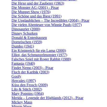
Die Hexe und der Zauberer (1963)
Die Monster AG (2001) - Pixar
Die Muppet Show (1976)
Die Schöne und das Biest (1991)
Die Unglaublichen – The Incredibles (2004) - Pixar
Die vielen Abenteuer von Winnie Puuh (1977)
Dinosaurier (2000)
Disney Schurken
Donald & Entenhausen
Dornröschen (1959)
Dumbo (1941)
Ein Königreich für ein Lama (2000)
Elliot, das Schmunzelmonster (1977)
Falsches Spiel mit Roger Rabbit (1988)
Fantasia (1940)
Findet Nemo (2003) - Pixar
Fluch der Karibik (2003)
Goofy
Hercules (1997)
Küss den Frosch (2009)
Lilo & Stitch (2002)
Mary Poppins (1964)
Merida – Legende der Highlands (2012) - Pixar
Mickey Maus
Minnie Maus