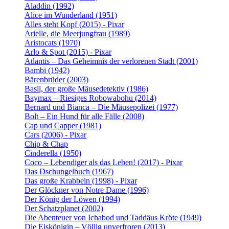
Aladdin (1992)
Alice im Wunderland (1951)
Alles steht Kopf (2015) - Pixar
Arielle, die Meerjungfrau (1989)
Aristocats (1970)
Arlo & Spot (2015) - Pixar
Atlantis – Das Geheimnis der verlorenen Stadt (2001)
Bambi (1942)
Bärenbrüder (2003)
Basil, der große Mäusedetektiv (1986)
Baymax – Riesiges Robowabohu (2014)
Bernard und Bianca – Die Mäusepolizei (1977)
Bolt – Ein Hund für alle Fälle (2008)
Cap und Capper (1981)
Cars (2006) - Pixar
Chip & Chap
Cinderella (1950)
Coco – Lebendiger als das Leben! (2017) - Pixar
Das Dschungelbuch (1967)
Das große Krabbeln (1998) - Pixar
Der Glöckner von Notre Dame (1996)
Der König der Löwen (1994)
Der Schatzplanet (2002)
Die Abenteuer von Ichabod und Taddäus Kröte (1949)
Die Eiskönigin – Völlig unverfroren (2013)