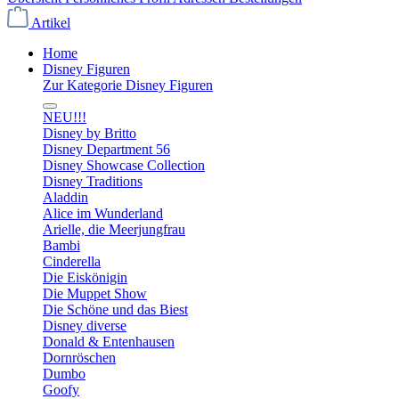
Artikel
Home
Disney Figuren
Zur Kategorie Disney Figuren
NEU!!!
Disney by Britto
Disney Department 56
Disney Showcase Collection
Disney Traditions
Aladdin
Alice im Wunderland
Arielle, die Meerjungfrau
Bambi
Cinderella
Die Eiskönigin
Die Muppet Show
Die Schöne und das Biest
Disney diverse
Donald & Entenhausen
Dornröschen
Dumbo
Goofy