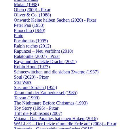
Mulan (1998)
Oben (2009) - Pixar
Oliver & Co. (1988)
Onward: Keine halben Sachen (2020) - Pixar
Peter Pan (1953)
Pinocchio (1940)
Pluto
Pocahontas (1995)
Ralph reichts (2012)
Rapunzel – Neu verföhnt (2010)
Ratatouille (2007) - Pixar
Raya und der letzte Drache (2021)
Robin Hood (1973)
Schneewittchen und die sieben Zwerge (1937)
Soul (2020) - Pixar
Star Wars
Susi und Strolch (1955)
Taran und der Zauberkessel (1985)
Tarzan (1999)
The Nightmare Before Christmas (1993)
Toy Story (1995) - Pixar
Triff die Robinsons (2007)
Vaiana - Das Paradies hat einen Haken (2016)
WALL·E – Der Letzte räumt die Erde auf (2008) - Pixar
Zoomania - Ganz schön ausgefuchst (2016)