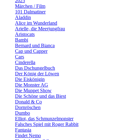
2025
Märchen / Film
101 Dalmatiner
Aladdin
Alice im Wunderland
Arielle, die Meerjungfrau
Aristocats
Bambi
Bernard und Bianca
Cap und Capper
Cars
Cinderella
Das Dschungelbuch
Der König der Löwen
Die Eiskönigin
Die Monster AG
Die Muppet Show
Die Schöne und das Biest
Donald & Co
Dornröschen
Dumbo
Elliot, das Schmunzelmonster
Falsches Spiel mit Roger Rabbit
Fantasia
Findet Nemo