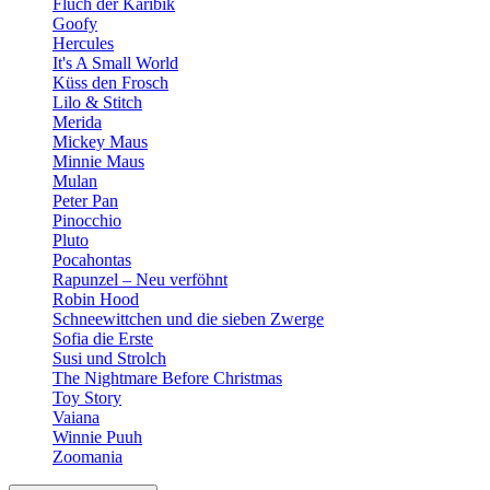
Fluch der Karibik
Goofy
Hercules
It's A Small World
Küss den Frosch
Lilo & Stitch
Merida
Mickey Maus
Minnie Maus
Mulan
Peter Pan
Pinocchio
Pluto
Pocahontas
Rapunzel – Neu verföhnt
Robin Hood
Schneewittchen und die sieben Zwerge
Sofia die Erste
Susi und Strolch
The Nightmare Before Christmas
Toy Story
Vaiana
Winnie Puuh
Zoomania