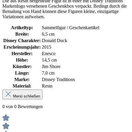
Die aus Resin hergestellte Figut ist in einer mit Disney Traditions
Markenlogo versehenen Geschenkbox verpackt. Bedingt durch die
Bemalung von Hand können diese Figuren kleine, einzigartige
Variationen aufweisen.
Artikeltyp:
Sammelfigur / Geschenkartikel
Breite:
6,5 cm
Disney Charakter:
Donald Duck
Erscheinungsjahr:
2015
Hersteller:
Enesco
Höhe:
14,5 cm
Künstler:
Jim Shore
Länge:
7,0 cm
Marke:
Disney Traditions
Material:
Resin
Menü schließen
0 von 0 Bewertungen