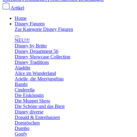
Artikel
Home
Disney Figuren
Zur Kategorie Disney Figuren
NEU!!!
Disney by Britto
Disney Department 56
Disney Showcase Collection
Disney Traditions
Aladdin
Alice im Wunderland
Arielle, die Meerjungfrau
Bambi
Cinderella
Die Eiskönigin
Die Muppet Show
Die Schöne und das Biest
Disney diverse
Donald & Entenhausen
Dornröschen
Dumbo
Goofy