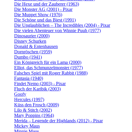
Die Hexe und der Zauberer (1963)
Die Monster AG (2001) - Pixar
Die Muppet Show (1976)
Die Schöne und das Biest (1991)
Die Unglaublichen – The Incredibles (2004) - Pixar
Die vielen Abenteuer von Winnie Puuh (1977)
Dinosaurier (2000)
Disney Schurken
Donald & Entenhausen
Dornröschen (1959)
Dumbo (1941)
Ein Königreich für ein Lama (2000)
Elliot, das Schmunzelmonster (1977)
Falsches Spiel mit Roger Rabbit (1988)
Fantasia (1940)
Findet Nemo (2003) - Pixar
Fluch der Karibik (2003)
Goofy
Hercules (1997)
Küss den Frosch (2009)
Lilo & Stitch (2002)
Mary Poppins (1964)
Merida – Legende der Highlands (2012) - Pixar
Mickey Maus
Minnie Maus