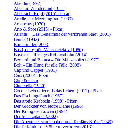
Aladdin (1992)
Alice im Wunderland (1951)
Alles steht Kopf (2015) - Pixar
Arielle, die Meerjungfrau (1989)
Aristocats (1970)
Arlo & Spot (2015) - Pixar
Atlantis – Das Geheimnis der verlorenen Stadt (2001)
Bambi (1942)
Bärenbrüder (2003)
Basil, der große Mäusedetektiv (1986)
Baymax – Riesiges Robowabohu (2014)
Bernard und Bianca – Die Mäusepolizei (1977)
Bolt – Ein Hund für alle Fälle (2008)
Cap und Capper (1981)
Cars (2006) - Pixar
Chip & Chap
Cinderella (1950)
Coco – Lebendiger als das Leben! (2017) - Pixar
Das Dschungelbuch (1967)
Das große Krabbeln (1998) - Pixar
Der Glöckner von Notre Dame (1996)
Der König der Löwen (1994)
Der Schatzplanet (2002)
Die Abenteuer von Ichabod und Taddäus Kröte (1949)
Die Eiskönigin – Völlig unverfroren (2013)