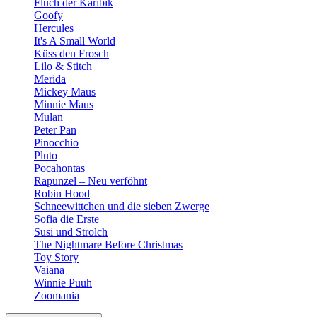
Fluch der Karibik
Goofy
Hercules
It's A Small World
Küss den Frosch
Lilo & Stitch
Merida
Mickey Maus
Minnie Maus
Mulan
Peter Pan
Pinocchio
Pluto
Pocahontas
Rapunzel – Neu verföhnt
Robin Hood
Schneewittchen und die sieben Zwerge
Sofia die Erste
Susi und Strolch
The Nightmare Before Christmas
Toy Story
Vaiana
Winnie Puuh
Zoomania