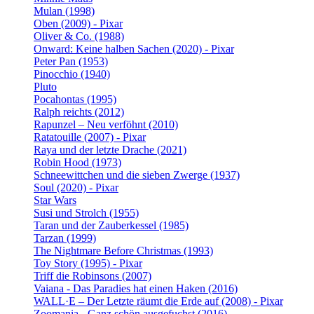
Mulan (1998)
Oben (2009) - Pixar
Oliver & Co. (1988)
Onward: Keine halben Sachen (2020) - Pixar
Peter Pan (1953)
Pinocchio (1940)
Pluto
Pocahontas (1995)
Ralph reichts (2012)
Rapunzel – Neu verföhnt (2010)
Ratatouille (2007) - Pixar
Raya und der letzte Drache (2021)
Robin Hood (1973)
Schneewittchen und die sieben Zwerge (1937)
Soul (2020) - Pixar
Star Wars
Susi und Strolch (1955)
Taran und der Zauberkessel (1985)
Tarzan (1999)
The Nightmare Before Christmas (1993)
Toy Story (1995) - Pixar
Triff die Robinsons (2007)
Vaiana - Das Paradies hat einen Haken (2016)
WALL·E – Der Letzte räumt die Erde auf (2008) - Pixar
Zoomania - Ganz schön ausgefuchst (2016)