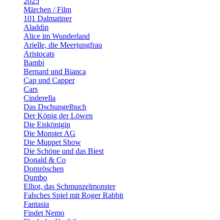
2025
Märchen / Film
101 Dalmatiner
Aladdin
Alice im Wunderland
Arielle, die Meerjungfrau
Aristocats
Bambi
Bernard und Bianca
Cap und Capper
Cars
Cinderella
Das Dschungelbuch
Der König der Löwen
Die Eiskönigin
Die Monster AG
Die Muppet Show
Die Schöne und das Biest
Donald & Co
Dornröschen
Dumbo
Elliot, das Schmunzelmonster
Falsches Spiel mit Roger Rabbit
Fantasia
Findet Nemo