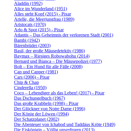
Aladdin (1992)
Alice im Wunderland (1951)
Alles steht Kopf (2015) - Pixar
Arielle, die Meerjungfrau (1989)
Aristocats (1970)
Arlo & Spot (2015) - Pixar
Atlantis – Das Geheimnis der verlorenen Stadt (2001)
Bambi (1942)
Bärenbrüder (2003)
Basil, der große Mäusedetektiv (1986)
Baymax – Riesiges Robowabohu (2014)
Bernard und Bianca – Die Mäusepolizei (1977)
Bolt – Ein Hund für alle Fälle (2008)
Cap und Capper (1981)
Cars (2006) - Pixar
Chip & Chap
Cinderella (1950)
Coco – Lebendiger als das Leben! (2017) - Pixar
Das Dschungelbuch (1967)
Das große Krabbeln (1998) - Pixar
Der Glöckner von Notre Dame (1996)
Der König der Löwen (1994)
Der Schatzplanet (2002)
Die Abenteuer von Ichabod und Taddäus Kröte (1949)
Die Eiskönigin – Völlig unverfroren (2013)