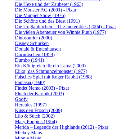
Die Hexe und der Zauberer (1963)
Die Monster AG (2001) - Pixar
Die Muppet Show (1976)
Die Schöne und das Biest (1991)
Die Unglaublichen – The Incredibles (2004) - Pixar
Die vielen Abenteuer von Winnie Puuh (1977)
Dinosaurier (2000)
Disney Schurken
Donald & Entenhausen
Dornröschen (1959)
Dumbo (1941)
Ein Königreich für ein Lama (2000)
Elliot, das Schmunzelmonster (1977)
Falsches Spiel mit Roger Rabbit (1988)
Fantasia (1940)
Findet Nemo (2003) - Pixar
Fluch der Karibik (2003)
Goofy
Hercules (1997)
Küss den Frosch (2009)
Lilo & Stitch (2002)
Mary Poppins (1964)
Merida – Legende der Highlands (2012) - Pixar
Mickey Maus
Minnie Maus