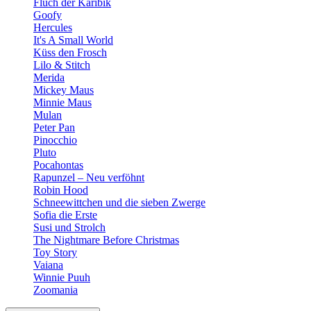
Fluch der Karibik
Goofy
Hercules
It's A Small World
Küss den Frosch
Lilo & Stitch
Merida
Mickey Maus
Minnie Maus
Mulan
Peter Pan
Pinocchio
Pluto
Pocahontas
Rapunzel – Neu verföhnt
Robin Hood
Schneewittchen und die sieben Zwerge
Sofia die Erste
Susi und Strolch
The Nightmare Before Christmas
Toy Story
Vaiana
Winnie Puuh
Zoomania