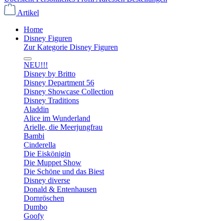
Artikel
Home
Disney Figuren
Zur Kategorie Disney Figuren
NEU!!!
Disney by Britto
Disney Department 56
Disney Showcase Collection
Disney Traditions
Aladdin
Alice im Wunderland
Arielle, die Meerjungfrau
Bambi
Cinderella
Die Eiskönigin
Die Muppet Show
Die Schöne und das Biest
Disney diverse
Donald & Entenhausen
Dornröschen
Dumbo
Goofy