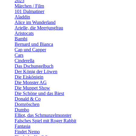
2025
Märchen / Film
101 Dalmatiner
Aladdin
Alice im Wunderland
Arielle, die Meerjungfrau
Aristocats
Bambi
Bernard und Bianca
Cap und Capper
Cars
Cinderella
Das Dschungelbuch
Der König der Löwen
Die Eiskönigin
Die Monster AG
Die Muppet Show
Die Schöne und das Biest
Donald & Co
Dornröschen
Dumbo
Elliot, das Schmunzelmonster
Falsches Spiel mit Roger Rabbit
Fantasia
Findet Nemo