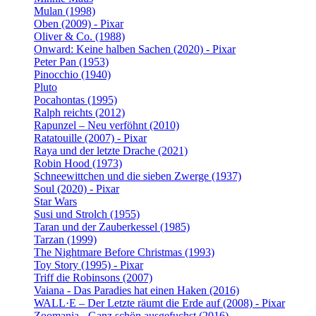
Mulan (1998)
Oben (2009) - Pixar
Oliver & Co. (1988)
Onward: Keine halben Sachen (2020) - Pixar
Peter Pan (1953)
Pinocchio (1940)
Pluto
Pocahontas (1995)
Ralph reichts (2012)
Rapunzel – Neu verföhnt (2010)
Ratatouille (2007) - Pixar
Raya und der letzte Drache (2021)
Robin Hood (1973)
Schneewittchen und die sieben Zwerge (1937)
Soul (2020) - Pixar
Star Wars
Susi und Strolch (1955)
Taran und der Zauberkessel (1985)
Tarzan (1999)
The Nightmare Before Christmas (1993)
Toy Story (1995) - Pixar
Triff die Robinsons (2007)
Vaiana - Das Paradies hat einen Haken (2016)
WALL·E – Der Letzte räumt die Erde auf (2008) - Pixar
Zoomania - Ganz schön ausgefuchst (2016)