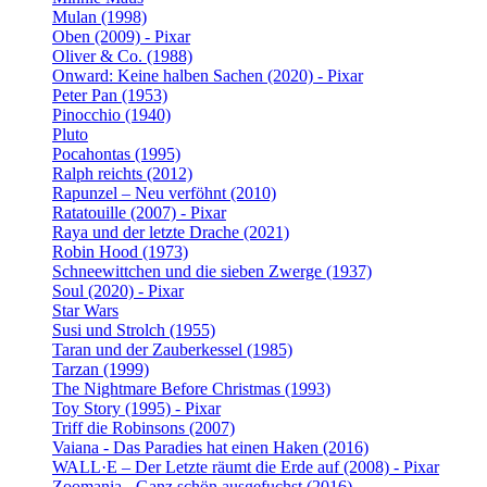
Mulan (1998)
Oben (2009) - Pixar
Oliver & Co. (1988)
Onward: Keine halben Sachen (2020) - Pixar
Peter Pan (1953)
Pinocchio (1940)
Pluto
Pocahontas (1995)
Ralph reichts (2012)
Rapunzel – Neu verföhnt (2010)
Ratatouille (2007) - Pixar
Raya und der letzte Drache (2021)
Robin Hood (1973)
Schneewittchen und die sieben Zwerge (1937)
Soul (2020) - Pixar
Star Wars
Susi und Strolch (1955)
Taran und der Zauberkessel (1985)
Tarzan (1999)
The Nightmare Before Christmas (1993)
Toy Story (1995) - Pixar
Triff die Robinsons (2007)
Vaiana - Das Paradies hat einen Haken (2016)
WALL·E – Der Letzte räumt die Erde auf (2008) - Pixar
Zoomania - Ganz schön ausgefuchst (2016)