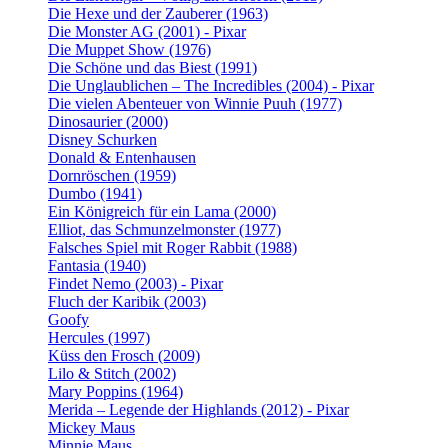
Die Hexe und der Zauberer (1963)
Die Monster AG (2001) - Pixar
Die Muppet Show (1976)
Die Schöne und das Biest (1991)
Die Unglaublichen – The Incredibles (2004) - Pixar
Die vielen Abenteuer von Winnie Puuh (1977)
Dinosaurier (2000)
Disney Schurken
Donald & Entenhausen
Dornröschen (1959)
Dumbo (1941)
Ein Königreich für ein Lama (2000)
Elliot, das Schmunzelmonster (1977)
Falsches Spiel mit Roger Rabbit (1988)
Fantasia (1940)
Findet Nemo (2003) - Pixar
Fluch der Karibik (2003)
Goofy
Hercules (1997)
Küss den Frosch (2009)
Lilo & Stitch (2002)
Mary Poppins (1964)
Merida – Legende der Highlands (2012) - Pixar
Mickey Maus
Minnie Maus