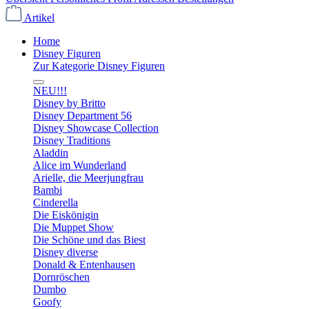
Artikel
Home
Disney Figuren
Zur Kategorie Disney Figuren
NEU!!!
Disney by Britto
Disney Department 56
Disney Showcase Collection
Disney Traditions
Aladdin
Alice im Wunderland
Arielle, die Meerjungfrau
Bambi
Cinderella
Die Eiskönigin
Die Muppet Show
Die Schöne und das Biest
Disney diverse
Donald & Entenhausen
Dornröschen
Dumbo
Goofy