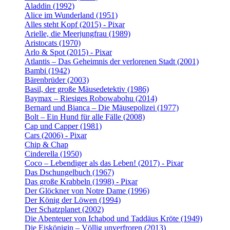
Aladdin (1992)
Alice im Wunderland (1951)
Alles steht Kopf (2015) - Pixar
Arielle, die Meerjungfrau (1989)
Aristocats (1970)
Arlo & Spot (2015) - Pixar
Atlantis – Das Geheimnis der verlorenen Stadt (2001)
Bambi (1942)
Bärenbrüder (2003)
Basil, der große Mäusedetektiv (1986)
Baymax – Riesiges Robowabohu (2014)
Bernard und Bianca – Die Mäusepolizei (1977)
Bolt – Ein Hund für alle Fälle (2008)
Cap und Capper (1981)
Cars (2006) - Pixar
Chip & Chap
Cinderella (1950)
Coco – Lebendiger als das Leben! (2017) - Pixar
Das Dschungelbuch (1967)
Das große Krabbeln (1998) - Pixar
Der Glöckner von Notre Dame (1996)
Der König der Löwen (1994)
Der Schatzplanet (2002)
Die Abenteuer von Ichabod und Taddäus Kröte (1949)
Die Eiskönigin – Völlig unverfroren (2013)