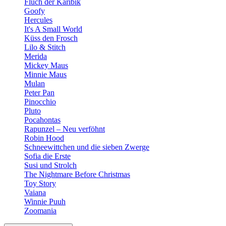
Fluch der Karibik
Goofy
Hercules
It's A Small World
Küss den Frosch
Lilo & Stitch
Merida
Mickey Maus
Minnie Maus
Mulan
Peter Pan
Pinocchio
Pluto
Pocahontas
Rapunzel – Neu verföhnt
Robin Hood
Schneewittchen und die sieben Zwerge
Sofia die Erste
Susi und Strolch
The Nightmare Before Christmas
Toy Story
Vaiana
Winnie Puuh
Zoomania