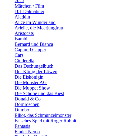
2025
Märchen / Film
101 Dalmatiner
Aladdin
Alice im Wunderland
Arielle, die Meerjungfrau
Aristocats
Bambi
Bernard und Bianca
Cap und Capper
Cars
Cinderella
Das Dschungelbuch
Der König der Löwen
Die Eiskönigin
Die Monster AG
Die Muppet Show
Die Schöne und das Biest
Donald & Co
Dornröschen
Dumbo
Elliot, das Schmunzelmonster
Falsches Spiel mit Roger Rabbit
Fantasia
Findet Nemo