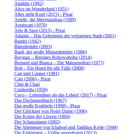
Aladdin (1992)
Alice im Wunderland (1951)
Alles steht Kopf (2015) - Pixar
Arielle, die Meerjungfrau (1989)
Aristocats (1970)
Arlo & Spot (2015) - Pixar
Atlantis – Das Geheimnis der verlorenen Stadt (2001)
Bambi (1942)
Bärenbrüder (2003)
Basil, der große Mäusedetektiv (1986)
Baymax – Riesiges Robowabohu (2014)
Bernard und Bianca – Die Mäusepolizei (1977)
Bolt – Ein Hund für alle Fälle (2008)
Cap und Capper (1981)
Cars (2006) - Pixar
Chip & Chap
Cinderella (1950)
Coco – Lebendiger als das Leben! (2017) - Pixar
Das Dschungelbuch (1967)
Das große Krabbeln (1998) - Pixar
Der Glöckner von Notre Dame (1996)
Der König der Löwen (1994)
Der Schatzplanet (2002)
Die Abenteuer von Ichabod und Taddäus Kröte (1949)
Die Eiskönigin – Völlig unverfroren (2013)