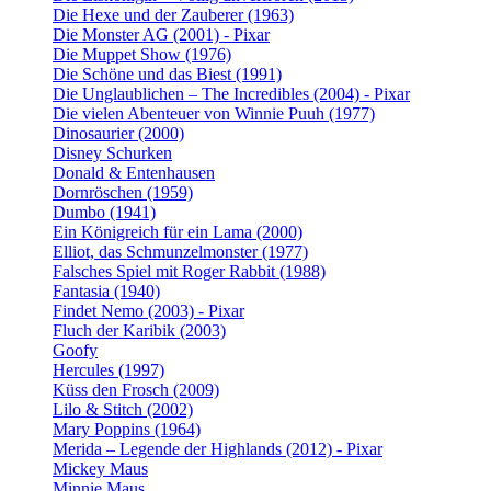
Die Hexe und der Zauberer (1963)
Die Monster AG (2001) - Pixar
Die Muppet Show (1976)
Die Schöne und das Biest (1991)
Die Unglaublichen – The Incredibles (2004) - Pixar
Die vielen Abenteuer von Winnie Puuh (1977)
Dinosaurier (2000)
Disney Schurken
Donald & Entenhausen
Dornröschen (1959)
Dumbo (1941)
Ein Königreich für ein Lama (2000)
Elliot, das Schmunzelmonster (1977)
Falsches Spiel mit Roger Rabbit (1988)
Fantasia (1940)
Findet Nemo (2003) - Pixar
Fluch der Karibik (2003)
Goofy
Hercules (1997)
Küss den Frosch (2009)
Lilo & Stitch (2002)
Mary Poppins (1964)
Merida – Legende der Highlands (2012) - Pixar
Mickey Maus
Minnie Maus