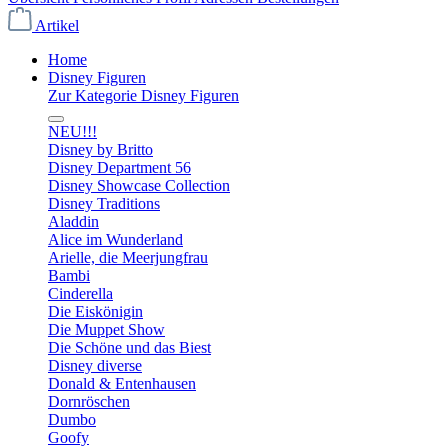
Artikel
Home
Disney Figuren
Zur Kategorie Disney Figuren
NEU!!!
Disney by Britto
Disney Department 56
Disney Showcase Collection
Disney Traditions
Aladdin
Alice im Wunderland
Arielle, die Meerjungfrau
Bambi
Cinderella
Die Eiskönigin
Die Muppet Show
Die Schöne und das Biest
Disney diverse
Donald & Entenhausen
Dornröschen
Dumbo
Goofy