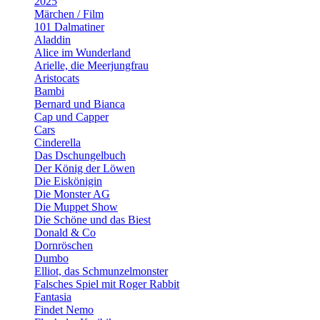
2025
Märchen / Film
101 Dalmatiner
Aladdin
Alice im Wunderland
Arielle, die Meerjungfrau
Aristocats
Bambi
Bernard und Bianca
Cap und Capper
Cars
Cinderella
Das Dschungelbuch
Der König der Löwen
Die Eiskönigin
Die Monster AG
Die Muppet Show
Die Schöne und das Biest
Donald & Co
Dornröschen
Dumbo
Elliot, das Schmunzelmonster
Falsches Spiel mit Roger Rabbit
Fantasia
Findet Nemo