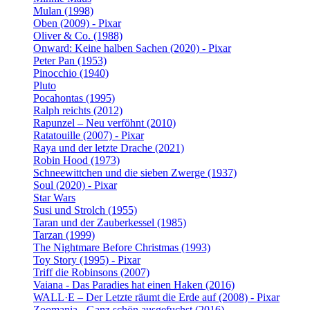
Mulan (1998)
Oben (2009) - Pixar
Oliver & Co. (1988)
Onward: Keine halben Sachen (2020) - Pixar
Peter Pan (1953)
Pinocchio (1940)
Pluto
Pocahontas (1995)
Ralph reichts (2012)
Rapunzel – Neu verföhnt (2010)
Ratatouille (2007) - Pixar
Raya und der letzte Drache (2021)
Robin Hood (1973)
Schneewittchen und die sieben Zwerge (1937)
Soul (2020) - Pixar
Star Wars
Susi und Strolch (1955)
Taran und der Zauberkessel (1985)
Tarzan (1999)
The Nightmare Before Christmas (1993)
Toy Story (1995) - Pixar
Triff die Robinsons (2007)
Vaiana - Das Paradies hat einen Haken (2016)
WALL·E – Der Letzte räumt die Erde auf (2008) - Pixar
Zoomania - Ganz schön ausgefuchst (2016)