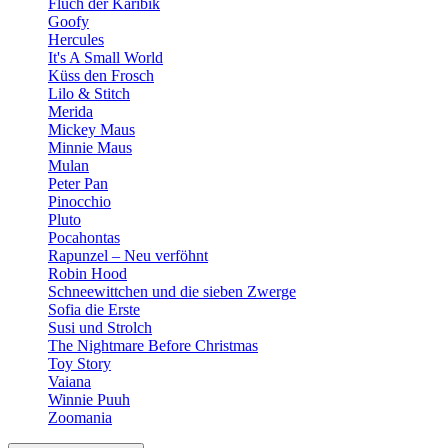
Fluch der Karibik
Goofy
Hercules
It's A Small World
Küss den Frosch
Lilo & Stitch
Merida
Mickey Maus
Minnie Maus
Mulan
Peter Pan
Pinocchio
Pluto
Pocahontas
Rapunzel – Neu verföhnt
Robin Hood
Schneewittchen und die sieben Zwerge
Sofia die Erste
Susi und Strolch
The Nightmare Before Christmas
Toy Story
Vaiana
Winnie Puuh
Zoomania