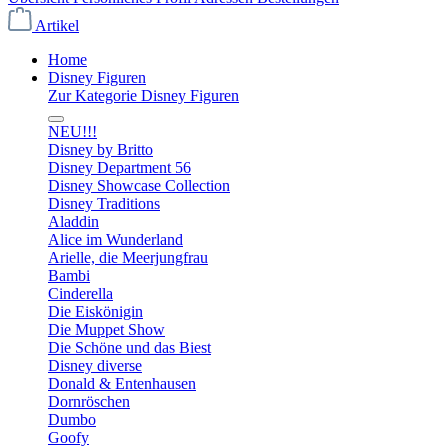
Artikel
Home
Disney Figuren
Zur Kategorie Disney Figuren
NEU!!!
Disney by Britto
Disney Department 56
Disney Showcase Collection
Disney Traditions
Aladdin
Alice im Wunderland
Arielle, die Meerjungfrau
Bambi
Cinderella
Die Eiskönigin
Die Muppet Show
Die Schöne und das Biest
Disney diverse
Donald & Entenhausen
Dornröschen
Dumbo
Goofy