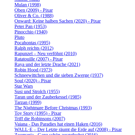
Mulan (1998)
Oben (2009) - Pixar
Oliver & Co. (1988)
Onward: Keine halben Sachen (2020) - Pixar
Peter Pan (1953)
Pinocchio (1940)
Pluto
Pocahontas (1995)
Ralph reichts (2012)
Rapunzel – Neu verföhnt (2010)
Ratatouille (2007) - Pixar
Raya und der letzte Drache (2021)
Robin Hood (1973)
Schneewittchen und die sieben Zwerge (1937)
Soul (2020) - Pixar
Star Wars
Susi und Strolch (1955)
Taran und der Zauberkessel (1985)
Tarzan (1999)
The Nightmare Before Christmas (1993)
Toy Story (1995) - Pixar
Triff die Robinsons (2007)
Vaiana - Das Paradies hat einen Haken (2016)
WALL·E – Der Letzte räumt die Erde auf (2008) - Pixar
Zoomania - Ganz schön ausgefuchst (2016)