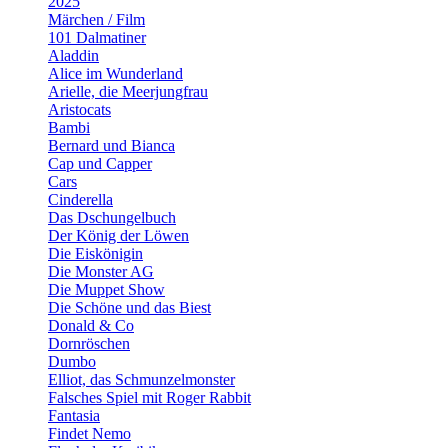
2025
Märchen / Film
101 Dalmatiner
Aladdin
Alice im Wunderland
Arielle, die Meerjungfrau
Aristocats
Bambi
Bernard und Bianca
Cap und Capper
Cars
Cinderella
Das Dschungelbuch
Der König der Löwen
Die Eiskönigin
Die Monster AG
Die Muppet Show
Die Schöne und das Biest
Donald & Co
Dornröschen
Dumbo
Elliot, das Schmunzelmonster
Falsches Spiel mit Roger Rabbit
Fantasia
Findet Nemo