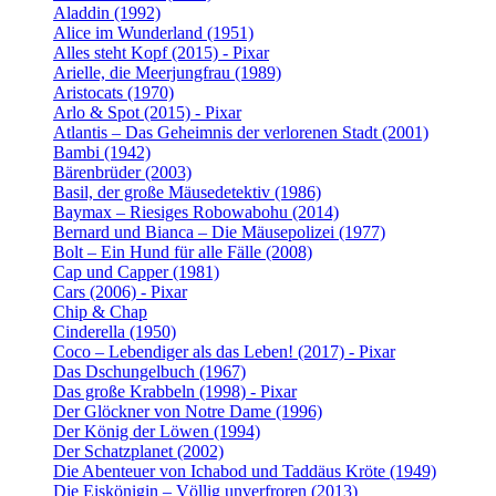
Aladdin (1992)
Alice im Wunderland (1951)
Alles steht Kopf (2015) - Pixar
Arielle, die Meerjungfrau (1989)
Aristocats (1970)
Arlo & Spot (2015) - Pixar
Atlantis – Das Geheimnis der verlorenen Stadt (2001)
Bambi (1942)
Bärenbrüder (2003)
Basil, der große Mäusedetektiv (1986)
Baymax – Riesiges Robowabohu (2014)
Bernard und Bianca – Die Mäusepolizei (1977)
Bolt – Ein Hund für alle Fälle (2008)
Cap und Capper (1981)
Cars (2006) - Pixar
Chip & Chap
Cinderella (1950)
Coco – Lebendiger als das Leben! (2017) - Pixar
Das Dschungelbuch (1967)
Das große Krabbeln (1998) - Pixar
Der Glöckner von Notre Dame (1996)
Der König der Löwen (1994)
Der Schatzplanet (2002)
Die Abenteuer von Ichabod und Taddäus Kröte (1949)
Die Eiskönigin – Völlig unverfroren (2013)