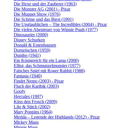
Die Hexe und der Zauberer (1963)
Die Monster AG (2001) - Pixar
Die Muppet Show (1976)
Die Schöne und das Biest (1991)
Die Unglaublichen – The Incredibles (2004) - Pixar
Die vielen Abenteuer von Winnie Puuh (1977)
Dinosaurier (2000)
Disney Schurken
Donald & Entenhausen
Dornröschen (1959)
Dumbo (1941)
Ein Königreich für ein Lama (2000)
Elliot, das Schmunzelmonster (1977)
Falsches Spiel mit Roger Rabbit (1988)
Fantasia (1940)
Findet Nemo (2003) - Pixar
Fluch der Karibik (2003)
Goofy
Hercules (1997)
Küss den Frosch (2009)
Lilo & Stitch (2002)
Mary Poppins (1964)
Merida – Legende der Highlands (2012) - Pixar
Mickey Maus
Minnie Maus