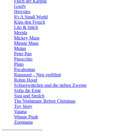
Fluch der Karibik
Goofy
Hercules
It's A Small World
Küss den Frosch
Lilo & Stitch
Merida
Mickey Maus
Minnie Maus
Mulan
Peter Pan
Pinocchio
Pluto
Pocahontas
Rapunzel – Neu verföhnt
Robin Hood
Schneewittchen und die sieben Zwerge
Sofia die Erste
Susi und Strolch
The Nightmare Before Christmas
Toy Story
Vaiana
Winnie Puuh
Zoomania