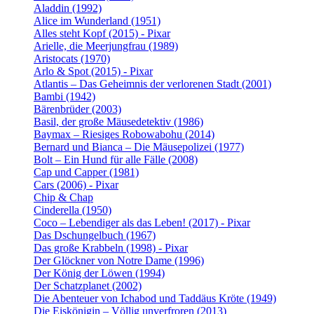
Aladdin (1992)
Alice im Wunderland (1951)
Alles steht Kopf (2015) - Pixar
Arielle, die Meerjungfrau (1989)
Aristocats (1970)
Arlo & Spot (2015) - Pixar
Atlantis – Das Geheimnis der verlorenen Stadt (2001)
Bambi (1942)
Bärenbrüder (2003)
Basil, der große Mäusedetektiv (1986)
Baymax – Riesiges Robowabohu (2014)
Bernard und Bianca – Die Mäusepolizei (1977)
Bolt – Ein Hund für alle Fälle (2008)
Cap und Capper (1981)
Cars (2006) - Pixar
Chip & Chap
Cinderella (1950)
Coco – Lebendiger als das Leben! (2017) - Pixar
Das Dschungelbuch (1967)
Das große Krabbeln (1998) - Pixar
Der Glöckner von Notre Dame (1996)
Der König der Löwen (1994)
Der Schatzplanet (2002)
Die Abenteuer von Ichabod und Taddäus Kröte (1949)
Die Eiskönigin – Völlig unverfroren (2013)