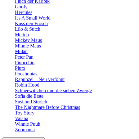
Fluch der Karibik
Goofy
Hercules
It's A Small World
Küss den Frosch
Lilo & Stitch
Merida
Mickey Maus
Minnie Maus
Mulan
Peter Pan
Pinocchio
Pluto
Pocahontas
Rapunzel – Neu verföhnt
Robin Hood
Schneewittchen und die sieben Zwerge
Sofia die Erste
Susi und Strolch
The Nightmare Before Christmas
Toy Story
Vaiana
Winnie Puuh
Zoomania