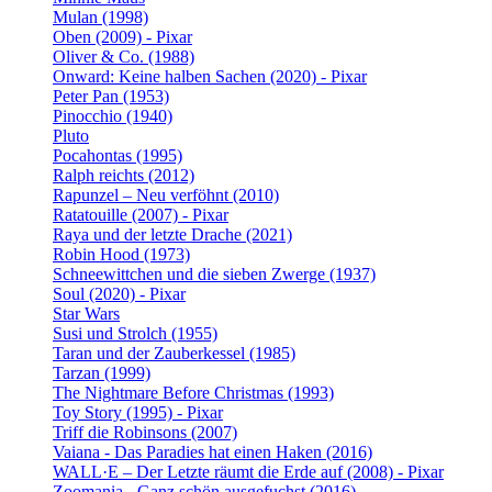
Mulan (1998)
Oben (2009) - Pixar
Oliver & Co. (1988)
Onward: Keine halben Sachen (2020) - Pixar
Peter Pan (1953)
Pinocchio (1940)
Pluto
Pocahontas (1995)
Ralph reichts (2012)
Rapunzel – Neu verföhnt (2010)
Ratatouille (2007) - Pixar
Raya und der letzte Drache (2021)
Robin Hood (1973)
Schneewittchen und die sieben Zwerge (1937)
Soul (2020) - Pixar
Star Wars
Susi und Strolch (1955)
Taran und der Zauberkessel (1985)
Tarzan (1999)
The Nightmare Before Christmas (1993)
Toy Story (1995) - Pixar
Triff die Robinsons (2007)
Vaiana - Das Paradies hat einen Haken (2016)
WALL·E – Der Letzte räumt die Erde auf (2008) - Pixar
Zoomania - Ganz schön ausgefuchst (2016)