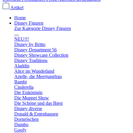
Artikel
Home
Disney Figuren
Zur Kategorie Disney Figuren
NEU!!!
Disney by Britto
Disney Department 56
Disney Showcase Collection
Disney Traditions
Aladdin
Alice im Wunderland
Arielle, die Meerjungfrau
Bambi
Cinderella
Die Eiskönigin
Die Muppet Show
Die Schöne und das Biest
Disney diverse
Donald & Entenhausen
Dornröschen
Dumbo
Goofy