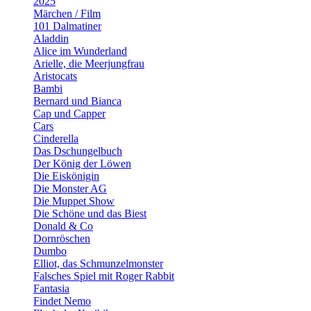
2025
Märchen / Film
101 Dalmatiner
Aladdin
Alice im Wunderland
Arielle, die Meerjungfrau
Aristocats
Bambi
Bernard und Bianca
Cap und Capper
Cars
Cinderella
Das Dschungelbuch
Der König der Löwen
Die Eiskönigin
Die Monster AG
Die Muppet Show
Die Schöne und das Biest
Donald & Co
Dornröschen
Dumbo
Elliot, das Schmunzelmonster
Falsches Spiel mit Roger Rabbit
Fantasia
Findet Nemo