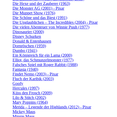
Die Hexe und der Zauberer (1963)
Die Monster AG (2001) - Pixar
Die Muppet Show (1976)
Die Schöne und das Biest (1991)
Die Unglaublichen – The Incredibles (2004) - Pixar
Die vielen Abenteuer von Winnie Puuh (1977)
Dinosaurier (2000)
Disney Schurken
Donald & Entenhausen
Dornröschen (1959)
Dumbo (1941)
Ein Königreich für ein Lama (2000)
Elliot, das Schmunzelmonster (1977)
Falsches Spiel mit Roger Rabbit (1988)
Fantasia (1940)
Findet Nemo (2003) - Pixar
Fluch der Karibik (2003)
Goofy
Hercules (1997)
Küss den Frosch (2009)
Lilo & Stitch (2002)
Mary Poppins (1964)
Merida – Legende der Highlands (2012) - Pixar
Mickey Maus
Minnie Maus