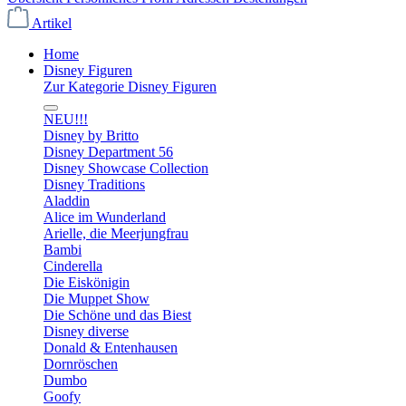
Artikel
Home
Disney Figuren
Zur Kategorie Disney Figuren
NEU!!!
Disney by Britto
Disney Department 56
Disney Showcase Collection
Disney Traditions
Aladdin
Alice im Wunderland
Arielle, die Meerjungfrau
Bambi
Cinderella
Die Eiskönigin
Die Muppet Show
Die Schöne und das Biest
Disney diverse
Donald & Entenhausen
Dornröschen
Dumbo
Goofy