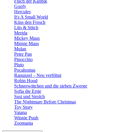
Fluch der Karibik
Goofy
Hercules
It's A Small World
Küss den Frosch
Lilo & Stitch
Merida
Mickey Maus
Minnie Maus
Mulan
Peter Pan
Pinocchio
Pluto
Pocahontas
Rapunzel – Neu verföhnt
Robin Hood
Schneewittchen und die sieben Zwerge
Sofia die Erste
Susi und Strolch
The Nightmare Before Christmas
Toy Story
Vaiana
Winnie Puuh
Zoomania