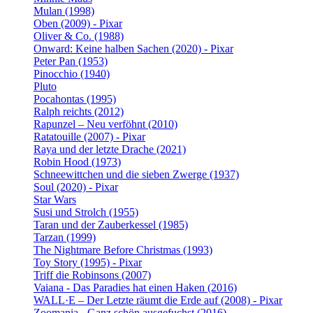
Mulan (1998)
Oben (2009) - Pixar
Oliver & Co. (1988)
Onward: Keine halben Sachen (2020) - Pixar
Peter Pan (1953)
Pinocchio (1940)
Pluto
Pocahontas (1995)
Ralph reichts (2012)
Rapunzel – Neu verföhnt (2010)
Ratatouille (2007) - Pixar
Raya und der letzte Drache (2021)
Robin Hood (1973)
Schneewittchen und die sieben Zwerge (1937)
Soul (2020) - Pixar
Star Wars
Susi und Strolch (1955)
Taran und der Zauberkessel (1985)
Tarzan (1999)
The Nightmare Before Christmas (1993)
Toy Story (1995) - Pixar
Triff die Robinsons (2007)
Vaiana - Das Paradies hat einen Haken (2016)
WALL·E – Der Letzte räumt die Erde auf (2008) - Pixar
Zoomania - Ganz schön ausgefuchst (2016)