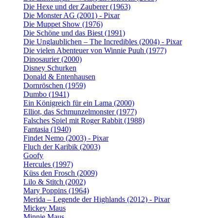
Die Hexe und der Zauberer (1963)
Die Monster AG (2001) - Pixar
Die Muppet Show (1976)
Die Schöne und das Biest (1991)
Die Unglaublichen – The Incredibles (2004) - Pixar
Die vielen Abenteuer von Winnie Puuh (1977)
Dinosaurier (2000)
Disney Schurken
Donald & Entenhausen
Dornröschen (1959)
Dumbo (1941)
Ein Königreich für ein Lama (2000)
Elliot, das Schmunzelmonster (1977)
Falsches Spiel mit Roger Rabbit (1988)
Fantasia (1940)
Findet Nemo (2003) - Pixar
Fluch der Karibik (2003)
Goofy
Hercules (1997)
Küss den Frosch (2009)
Lilo & Stitch (2002)
Mary Poppins (1964)
Merida – Legende der Highlands (2012) - Pixar
Mickey Maus
Minnie Maus