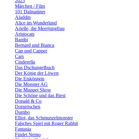
2025
Märchen / Film
101 Dalmatiner
Aladdin
Alice im Wunderland
Arielle, die Meerjungfrau
Aristocats
Bambi
Bernard und Bianca
Cap und Capper
Cars
Cinderella
Das Dschungelbuch
Der König der Löwen
Die Eiskönigin
Die Monster AG
Die Muppet Show
Die Schöne und das Biest
Donald & Co
Dornröschen
Dumbo
Elliot, das Schmunzelmonster
Falsches Spiel mit Roger Rabbit
Fantasia
Findet Nemo