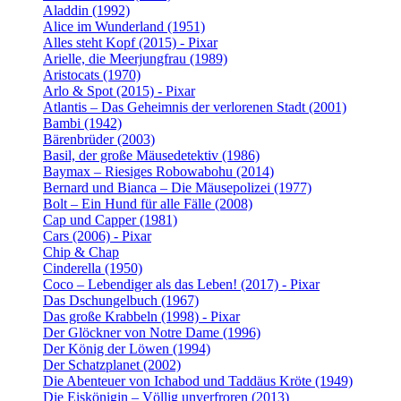
Aladdin (1992)
Alice im Wunderland (1951)
Alles steht Kopf (2015) - Pixar
Arielle, die Meerjungfrau (1989)
Aristocats (1970)
Arlo & Spot (2015) - Pixar
Atlantis – Das Geheimnis der verlorenen Stadt (2001)
Bambi (1942)
Bärenbrüder (2003)
Basil, der große Mäusedetektiv (1986)
Baymax – Riesiges Robowabohu (2014)
Bernard und Bianca – Die Mäusepolizei (1977)
Bolt – Ein Hund für alle Fälle (2008)
Cap und Capper (1981)
Cars (2006) - Pixar
Chip & Chap
Cinderella (1950)
Coco – Lebendiger als das Leben! (2017) - Pixar
Das Dschungelbuch (1967)
Das große Krabbeln (1998) - Pixar
Der Glöckner von Notre Dame (1996)
Der König der Löwen (1994)
Der Schatzplanet (2002)
Die Abenteuer von Ichabod und Taddäus Kröte (1949)
Die Eiskönigin – Völlig unverfroren (2013)