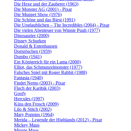
Die Hexe und der Zauberer (1963)
Die Monster AG (2001) - Pixar
Die Muppet Show (1976)
Die Schöne und das Biest (1991)
Die Unglaublichen – The Incredibles (2004) - Pixar
Die vielen Abenteuer von Winnie Puuh (1977)
Dinosaurier (2000)
Disney Schurken
Donald & Entenhausen
Dornröschen (1959)
Dumbo (1941)
Ein Königreich für ein Lama (2000)
Elliot, das Schmunzelmonster (1977)
Falsches Spiel mit Roger Rabbit (1988)
Fantasia (1940)
Findet Nemo (2003) - Pixar
Fluch der Karibik (2003)
Goofy
Hercules (1997)
Küss den Frosch (2009)
Lilo & Stitch (2002)
Mary Poppins (1964)
Merida – Legende der Highlands (2012) - Pixar
Mickey Maus
Minnie Maus