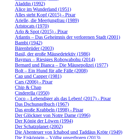
Aladdin (1992)
Alice im Wunderland (1951)
Alles steht Kopf (2015) - Pixar
Arielle, die Meerjungfrau (1989)
Aristocats (1970)
Arlo & Spot (2015) - Pixar
Atlantis – Das Geheimnis der verlorenen Stadt (2001)
Bambi (1942)
Bärenbrüder (2003)
Basil, der große Mäusedetektiv (1986)
Baymax – Riesiges Robowabohu (2014)
Bernard und Bianca – Die Mäusepolizei (1977)
Bolt – Ein Hund für alle Fälle (2008)
Cap und Capper (1981)
Cars (2006) - Pixar
Chip & Chap
Cinderella (1950)
Coco – Lebendiger als das Leben! (2017) - Pixar
Das Dschungelbuch (1967)
Das große Krabbeln (1998) - Pixar
Der Glöckner von Notre Dame (1996)
Der König der Löwen (1994)
Der Schatzplanet (2002)
Die Abenteuer von Ichabod und Taddäus Kröte (1949)
Die Eiskönigin – Völlig unverfroren (2013)