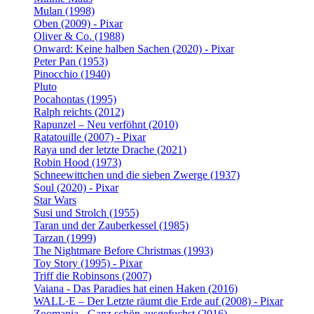
Mulan (1998)
Oben (2009) - Pixar
Oliver & Co. (1988)
Onward: Keine halben Sachen (2020) - Pixar
Peter Pan (1953)
Pinocchio (1940)
Pluto
Pocahontas (1995)
Ralph reichts (2012)
Rapunzel – Neu verföhnt (2010)
Ratatouille (2007) - Pixar
Raya und der letzte Drache (2021)
Robin Hood (1973)
Schneewittchen und die sieben Zwerge (1937)
Soul (2020) - Pixar
Star Wars
Susi und Strolch (1955)
Taran und der Zauberkessel (1985)
Tarzan (1999)
The Nightmare Before Christmas (1993)
Toy Story (1995) - Pixar
Triff die Robinsons (2007)
Vaiana - Das Paradies hat einen Haken (2016)
WALL·E – Der Letzte räumt die Erde auf (2008) - Pixar
Zoomania - Ganz schön ausgefuchst (2016)