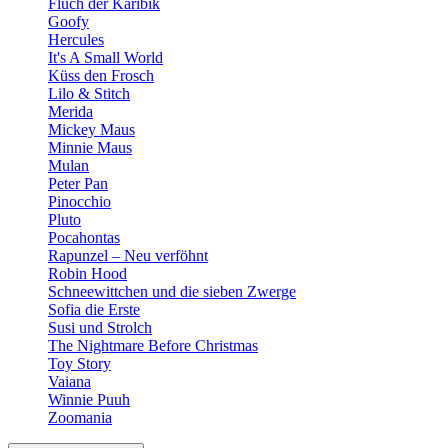
Fluch der Karibik
Goofy
Hercules
It's A Small World
Küss den Frosch
Lilo & Stitch
Merida
Mickey Maus
Minnie Maus
Mulan
Peter Pan
Pinocchio
Pluto
Pocahontas
Rapunzel – Neu verföhnt
Robin Hood
Schneewittchen und die sieben Zwerge
Sofia die Erste
Susi und Strolch
The Nightmare Before Christmas
Toy Story
Vaiana
Winnie Puuh
Zoomania