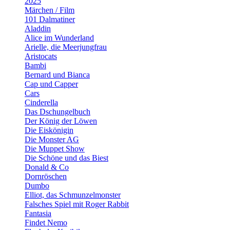
2025
Märchen / Film
101 Dalmatiner
Aladdin
Alice im Wunderland
Arielle, die Meerjungfrau
Aristocats
Bambi
Bernard und Bianca
Cap und Capper
Cars
Cinderella
Das Dschungelbuch
Der König der Löwen
Die Eiskönigin
Die Monster AG
Die Muppet Show
Die Schöne und das Biest
Donald & Co
Dornröschen
Dumbo
Elliot, das Schmunzelmonster
Falsches Spiel mit Roger Rabbit
Fantasia
Findet Nemo