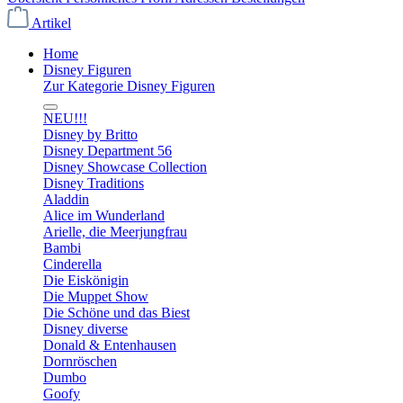
Artikel
Home
Disney Figuren
Zur Kategorie Disney Figuren
NEU!!!
Disney by Britto
Disney Department 56
Disney Showcase Collection
Disney Traditions
Aladdin
Alice im Wunderland
Arielle, die Meerjungfrau
Bambi
Cinderella
Die Eiskönigin
Die Muppet Show
Die Schöne und das Biest
Disney diverse
Donald & Entenhausen
Dornröschen
Dumbo
Goofy