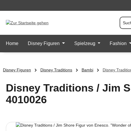
 Hauptinhalt springen
Zur Suche springen
Zur Hauptnavigation springen
Home
Disney Figuren
Spielzeug
Fashion
Disney Figuren
Disney Traditions
Bambi
Disney Traditi
Disney Traditions / Jim 
4010026
Bildergalerie überspringen